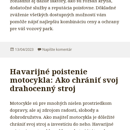
zohľadniť aj ďalšie faktory, ako sú rozsah krytia,
dodatočné služby a reputácia poisťovne. Dôkladné
zváženie všetkých dostupných možností vám
pomôže nájsť najlepšiu kombináciu ceny a ochrany
pre váš vozový park.
Publikované
13/04/2023
Napíšte komentár
k Havarijné poistenie bez spoluúča
Havarijné poistenie
motocykla: Ako chrániť svoj
drahocenný stroj
Motocykle sú pre mnohých nielen prostriedkom
dopravy, ale aj zdrojom radosti, slobody a
dobrodružstva. Ako majiteľ motocykla je dôležité
chrániť svoj stroj a investíciu do neho. Havarijné