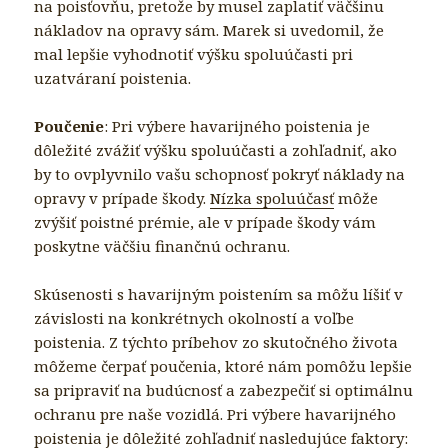
na poisťovňu, pretože by musel zaplatiť väčšinu
nákladov na opravy sám. Marek si uvedomil, že
mal lepšie vyhodnotiť výšku spoluúčasti pri
uzatváraní poistenia.
Poučenie
: Pri výbere havarijného poistenia je
dôležité zvážiť výšku spoluúčasti a zohľadniť, ako
by to ovplyvnilo vašu schopnosť pokryť náklady na
opravy v prípade škody.
Nízka spoluúčasť
môže
zvýšiť poistné prémie, ale v prípade škody vám
poskytne väčšiu finančnú ochranu.
Skúsenosti s havarijným poistením sa môžu líšiť v
závislosti na konkrétnych okolností a voľbe
poistenia. Z týchto príbehov zo skutočného života
môžeme čerpať poučenia, ktoré nám pomôžu lepšie
sa pripraviť na budúcnosť a zabezpečiť si optimálnu
ochranu pre naše vozidlá. Pri výbere havarijného
poistenia je dôležité zohľadniť nasledujúce faktory: