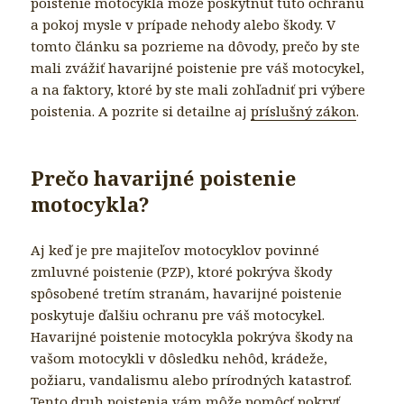
poistenie motocykla môže poskytnúť túto ochranu
a pokoj mysle v prípade nehody alebo škody. V
tomto článku sa pozrieme na dôvody, prečo by ste
mali zvážiť havarijné poistenie pre váš motocykel,
a na faktory, ktoré by ste mali zohľadniť pri výbere
poistenia. A pozrite si detailne aj
príslušný zákon
.
Prečo havarijné poistenie
motocykla?
Aj keď je pre majiteľov motocyklov povinné
zmluvné poistenie (PZP), ktoré pokrýva škody
spôsobené tretím stranám, havarijné poistenie
poskytuje ďalšiu ochranu pre váš motocykel.
Havarijné poistenie motocykla pokrýva škody na
vašom motocykli v dôsledku nehôd, krádeže,
požiaru, vandalismu alebo prírodných katastrof.
Tento druh poistenia vám môže pomôcť pokryť