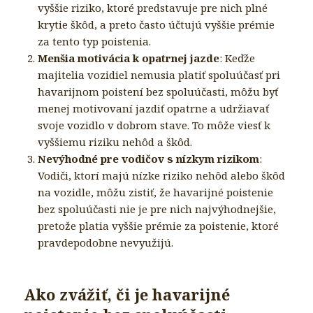
vyššie riziko, ktoré predstavuje pre nich plné
krytie škôd, a preto často účtujú vyššie prémie
za tento typ poistenia.
Menšia motivácia k opatrnej jazde
: Keďže
majitelia vozidiel nemusia platiť spoluúčasť pri
havarijnom poistení bez spoluúčasti, môžu byť
menej motivovaní jazdiť opatrne a udržiavať
svoje vozidlo v dobrom stave. To môže viesť k
vyššiemu riziku nehôd a škôd.
Nevýhodné pre vodičov s nízkym rizikom
:
Vodiči, ktorí majú nízke riziko nehôd alebo škôd
na vozidle, môžu zistiť, že havarijné poistenie
bez spoluúčasti nie je pre nich najvýhodnejšie,
pretože platia vyššie prémie za poistenie, ktoré
pravdepodobne nevyužijú.
Ako zvážiť, či je havarijné