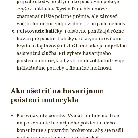
prípade škody, predtým ako poisťovňa pokryje
zvyšok nákladov. Vyššia franchíza môže
znamenať nižšie poistné prémie, ale zároveň
väčšiu finančnú zodpovednosť v prípade nehody.
Poisťovacie balíčky
: Poisťovne ponúkajú rôzne
havarijné poistné balíčky s rôznymi úrovňami
krytia a doplnkovými službami, ako je napríklad
asistenčná služba. Pri výbere havarijného
poistenia motocykla by ste mali zohľadniť svoje
individuálne potreby a finančné možnosti.
Ako ušetriť na havarijnom
poistení motocykla
Porovnávajte ponuky: Využite online nástroje
na
porovnanie havarijného poistenia
alebo
konzultujte s poistným brokerom, aby ste našli
najlepšiu ponuku pre váš motocykel.