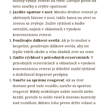
možný výskyt zvierat na ceste. Dávajte pozor na
tieto značky a zvýšte opatrnosť.
Jazdite opatrne v noci
: Mnoho druhov zvierat je
aktívnych hlavne v noci, takže šanca na stret so
zverou sa zvyšuje. Znížte rýchlosť a buďte
ostražití, najmä v oblastiach s vysokou
koncentráciou zvierat.
Používajte dálkové svetlá
: Ak je to možné a
bezpečné, používajte dálkové svetlá, aby ste
lepšie videli okolie a včas zbadali zver na ceste.
Znížte rýchlosť v prírodných rezerváciách
: V
prírodných rezerváciách a oblastiach s vysokou
koncentráciou zvierat je dôležité znížiť rýchlosť
a dodržiavať dopravné predpisy.
Naučte sa správne reagovať
: Ak sa zver
dostane pred vaše vozidlo, naučte sa správne
reagovať. Nikdy neskúšajte náhle zatočiť alebo
brzdiť, pretože to môže viesť k stratám kontroly
nad vozidlom. Miesto toho pevne držte volant a