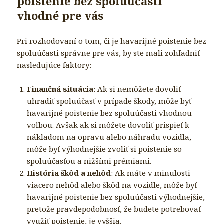
poistenie bez spoluúčasti
vhodné pre vás
Pri rozhodovaní o tom, či je havarijné poistenie bez
spoluúčasti správne pre vás, by ste mali zohľadniť
nasledujúce faktory:
Finančná situácia
: Ak si nemôžete dovoliť
uhradiť spoluúčasť v prípade škody, môže byť
havarijné poistenie bez spoluúčasti vhodnou
voľbou. Avšak ak si môžete dovoliť prispieť k
nákladom na opravu alebo náhradu vozidla,
môže byť výhodnejšie zvoliť si poistenie so
spoluúčasťou a nižšími prémiami.
História škôd a nehôd
: Ak máte v minulosti
viacero nehôd alebo škôd na vozidle, môže byť
havarijné poistenie bez spoluúčasti výhodnejšie,
pretože pravdepodobnosť, že budete potrebovať
využiť poistenie, je vyššia.