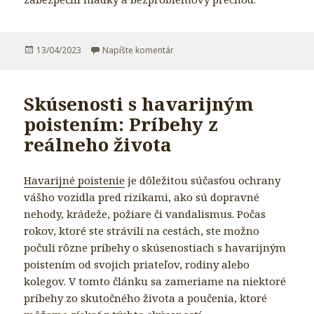
Publikované
13/04/2023
Napíšte komentár
k Výpoveď PZP: Ako správne ukonči
Skúsenosti s havarijným
poistením: Príbehy z
reálneho života
Havarijné poistenie
je dôležitou súčasťou ochrany
vášho vozidla pred rizikami, ako sú dopravné
nehody, krádeže, požiare či vandalismus. Počas
rokov, ktoré ste strávili na cestách, ste možno
počuli rôzne príbehy o skúsenostiach s havarijným
poistením od svojich priateľov, rodiny alebo
kolegov. V tomto článku sa zameriame na niektoré
príbehy zo skutočného života a poučenia, ktoré