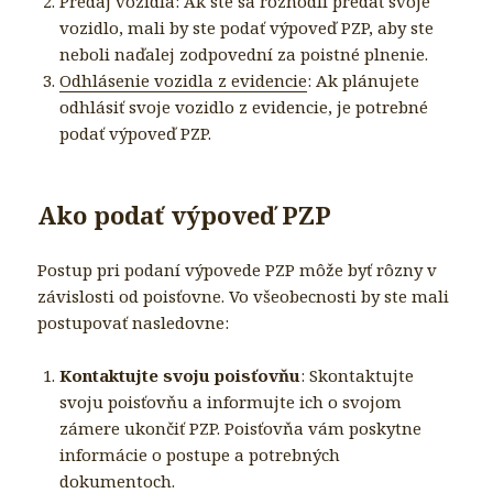
Predaj vozidla: Ak ste sa rozhodli predať svoje
vozidlo, mali by ste podať výpoveď PZP, aby ste
neboli naďalej zodpovední za poistné plnenie.
Odhlásenie vozidla z evidencie
: Ak plánujete
odhlásiť svoje vozidlo z evidencie, je potrebné
podať výpoveď PZP.
Ako podať výpoveď PZP
Postup pri podaní výpovede PZP môže byť rôzny v
závislosti od poisťovne. Vo všeobecnosti by ste mali
postupovať nasledovne:
Kontaktujte svoju poisťovňu
: Skontaktujte
svoju poisťovňu a informujte ich o svojom
zámere ukončiť PZP. Poisťovňa vám poskytne
informácie o postupe a potrebných
dokumentoch.