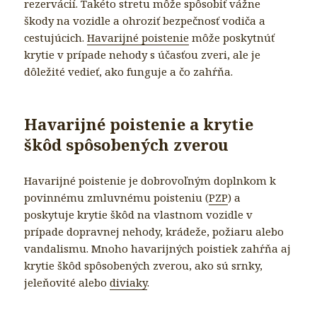
rezervácií. Takéto stretu môže spôsobiť vážne
škody na vozidle a ohroziť bezpečnosť vodiča a
cestujúcich.
Havarijné poistenie
môže poskytnúť
krytie v prípade nehody s účasťou zveri, ale je
dôležité vedieť, ako funguje a čo zahŕňa.
Havarijné poistenie a krytie
škôd spôsobených zverou
Havarijné poistenie je dobrovoľným doplnkom k
povinnému zmluvnému poisteniu (
PZP
) a
poskytuje krytie škôd na vlastnom vozidle v
prípade dopravnej nehody, krádeže, požiaru alebo
vandalismu. Mnoho havarijných poistiek zahŕňa aj
krytie škôd spôsobených zverou, ako sú srnky,
jeleňovité alebo
diviaky
.