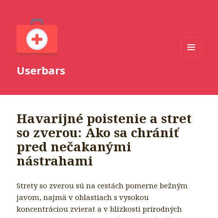
MENU
Userbars
A
WIDGETY
Havarijné poistenie a stret
so zverou: Ako sa chrániť
pred nečakanými
nástrahami
Strety so zverou sú na cestách pomerne bežným
javom, najmä v oblastiach s vysokou
koncentráciou zvierat a v blízkosti prírodných