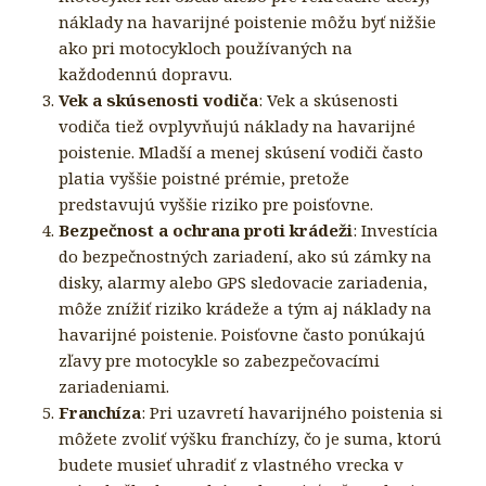
náklady na havarijné poistenie môžu byť nižšie
ako pri motocykloch používaných na
každodennú dopravu.
Vek a skúsenosti vodiča
: Vek a skúsenosti
vodiča tiež ovplyvňujú náklady na havarijné
poistenie. Mladší a menej skúsení vodiči často
platia vyššie poistné prémie, pretože
predstavujú vyššie riziko pre poisťovne.
Bezpečnost a ochrana proti krádeži
: Investícia
do bezpečnostných zariadení, ako sú zámky na
disky, alarmy alebo GPS sledovacie zariadenia,
môže znížiť riziko krádeže a tým aj náklady na
havarijné poistenie. Poisťovne často ponúkajú
zľavy pre motocykle so zabezpečovacími
zariadeniami.
Franchíza
: Pri uzavretí havarijného poistenia si
môžete zvoliť výšku franchízy, čo je suma, ktorú
budete musieť uhradiť z vlastného vrecka v