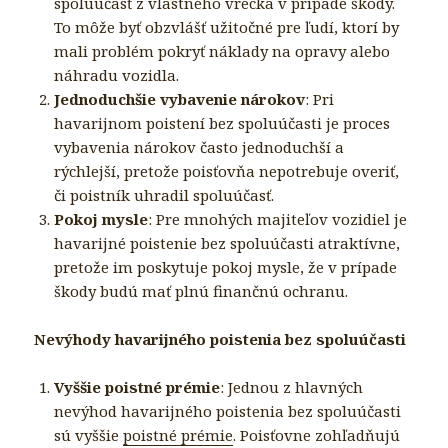
spoluúčasť z vlastného vrecka v prípade škody.
To môže byť obzvlášť užitočné pre ľudí, ktorí by
mali problém pokryť náklady na opravy alebo
náhradu vozidla.
Jednoduchšie vybavenie nárokov
: Pri
havarijnom poistení bez spoluúčasti je proces
vybavenia nárokov často jednoduchší a
rýchlejší, pretože poisťovňa nepotrebuje overiť,
či poistník uhradil spoluúčasť.
Pokoj mysle
: Pre mnohých majiteľov vozidiel je
havarijné poistenie bez spoluúčasti atraktívne,
pretože im poskytuje pokoj mysle, že v prípade
škody budú mať plnú finančnú ochranu.
Nevýhody havarijného poistenia bez spoluúčasti
Vyššie poistné prémie
: Jednou z hlavných
nevýhod havarijného poistenia bez spoluúčasti
sú vyššie
poistné prémie
. Poisťovne zohľadňujú