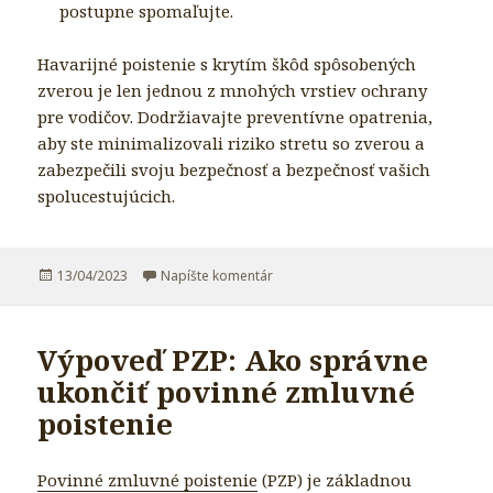
postupne spomaľujte.
Havarijné poistenie s krytím škôd spôsobených
zverou je len jednou z mnohých vrstiev ochrany
pre vodičov. Dodržiavajte preventívne opatrenia,
aby ste minimalizovali riziko stretu so zverou a
zabezpečili svoju bezpečnosť a bezpečnosť vašich
spolucestujúcich.
Publikované
13/04/2023
Napíšte komentár
k Havarijné poistenie a stret so z
Výpoveď PZP: Ako správne
ukončiť povinné zmluvné
poistenie
Povinné zmluvné poistenie
(PZP) je základnou