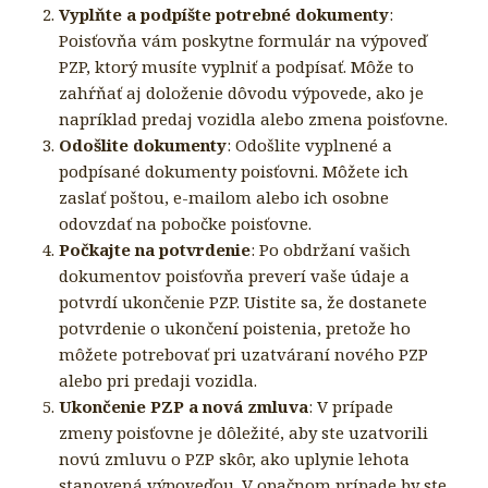
Vyplňte a podpíšte potrebné dokumenty
:
Poisťovňa vám poskytne formulár na výpoveď
PZP, ktorý musíte vyplniť a podpísať. Môže to
zahŕňať aj doloženie dôvodu výpovede, ako je
napríklad predaj vozidla alebo zmena poisťovne.
Odošlite dokumenty
: Odošlite vyplnené a
podpísané dokumenty poisťovni. Môžete ich
zaslať poštou, e-mailom alebo ich osobne
odovzdať na pobočke poisťovne.
Počkajte na potvrdenie
: Po obdržaní vašich
dokumentov poisťovňa preverí vaše údaje a
potvrdí ukončenie PZP. Uistite sa, že dostanete
potvrdenie o ukončení poistenia, pretože ho
môžete potrebovať pri uzatváraní nového PZP
alebo pri predaji vozidla.
Ukončenie PZP a nová zmluva
: V prípade
zmeny poisťovne je dôležité, aby ste uzatvorili
novú zmluvu o PZP skôr, ako uplynie lehota
stanovená výpoveďou. V opačnom prípade by ste