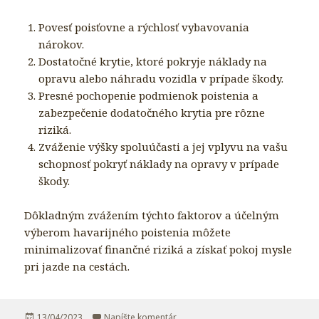
Povesť poisťovne a rýchlosť vybavovania
nárokov.
Dostatočné krytie, ktoré pokryje náklady na
opravu alebo náhradu vozidla v prípade škody.
Presné pochopenie podmienok poistenia a
zabezpečenie dodatočného krytia pre rôzne
riziká.
Zváženie výšky spoluúčasti a jej vplyvu na vašu
schopnosť pokryť náklady na opravy v prípade
škody.
Dôkladným zvážením týchto faktorov a účelným
výberom havarijného poistenia môžete
minimalizovať finančné riziká a získať pokoj mysle
pri jazde na cestách.
Publikované
13/04/2023
Napíšte komentár
k Skúsenosti s havarijným poistení