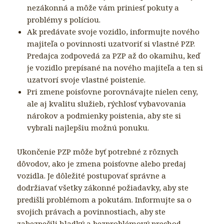
nezákonná a môže vám priniesť pokuty a
problémy s políciou.
Ak predávate svoje vozidlo, informujte nového
majiteľa o povinnosti uzatvoriť si vlastné PZP.
Predajca zodpovedá za PZP až do okamihu, keď
je vozidlo prepísané na nového majiteľa a ten si
uzatvorí svoje vlastné poistenie.
Pri zmene poisťovne porovnávajte nielen ceny,
ale aj kvalitu služieb, rýchlosť vybavovania
nárokov a podmienky poistenia, aby ste si
vybrali najlepšiu možnú ponuku.
Ukončenie PZP môže byť potrebné z rôznych
dôvodov, ako je zmena poisťovne alebo predaj
vozidla. Je dôležité postupovať správne a
dodržiavať všetky zákonné požiadavky, aby ste
predišli problémom a pokutám. Informujte sa o
svojich právach a povinnostiach, aby ste
zabezpečili hladký a bezproblémový prechod.