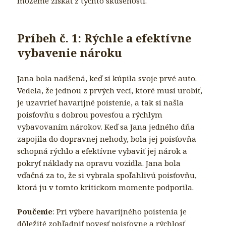
môžeme získať z týchto skúseností.
Príbeh č. 1: Rýchle a efektívne
vybavenie nároku
Jana bola nadšená, keď si kúpila svoje prvé auto.
Vedela, že jednou z prvých vecí, ktoré musí urobiť,
je uzavrieť havarijné poistenie, a tak si našla
poisťovňu s dobrou povesťou a rýchlym
vybavovaním nárokov. Keď sa Jana jedného dňa
zapojila do dopravnej nehody, bola jej poisťovňa
schopná rýchlo a efektívne vybaviť jej nárok a
pokryť náklady na opravu vozidla. Jana bola
vďačná za to, že si vybrala spoľahlivú poisťovňu,
ktorá ju v tomto kritickom momente podporila.
Poučenie
: Pri výbere havarijného poistenia je
dôležité zohľadniť povesť poisťovne a rýchlosť