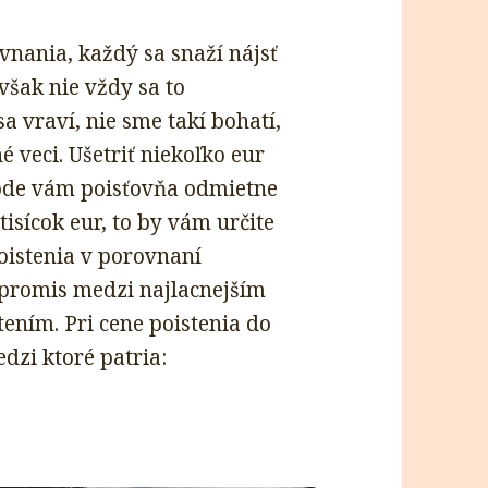
vnania, každý sa snaží nájsť
však nie vždy sa to
sa vraví, nie sme takí bohatí,
 veci. Ušetriť niekoľko eur
ehode vám poisťovňa odmietne
tisícok eur, to by vám určite
poistenia v porovnaní
promis medzi najlacnejším
ením. Pri cene poistenia do
dzi ktoré patria: