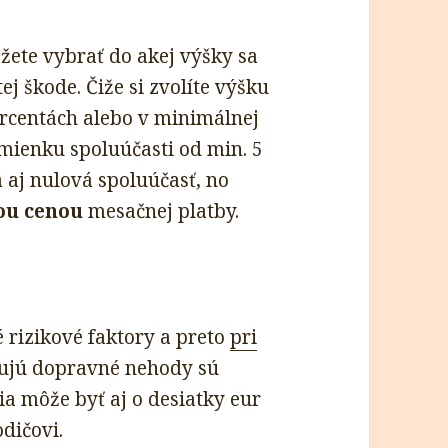
žete vybrať do akej výšky sa
j škode. Čiže si zvolíte výšku
ercentách alebo v minimálnej
dmienku spoluúčasti od min. 5
á aj nulová spoluúčasť, no
šou cenou
mesačnej platby.
 rizikové faktory a preto
pri
obujú dopravné nehody sú
a môže byť aj o desiatky eur
dičovi.